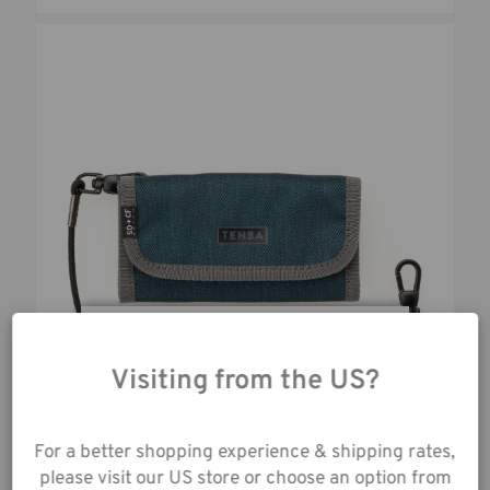
En utilisant notre site
web, vous acceptez la
Visiting from the US?
collecte de données
telle que décrite dans
For a better shopping experience & shipping rates,
notre
Avis de
TOOLS PORTE CARTES SD6+CF6 - BLEU
please visit our US store or choose an option from
Confidentialité
.