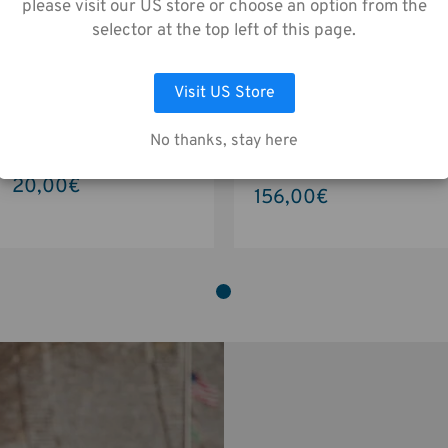
s de Confidentialité
.
please visit our US store or choose an option from the
selector at the top left of this page.
LAISSEZ MOI CHOISIR
ACCEPTER TOUS LES COOKIES
Visit US Store
Tools Bandoulière en mousse
Cineluxe Sac à bandoulière 16
à mémoire de forme - 3,8 cm
- Noir
No thanks, stay here
(1,5 pouce) - Noir
195,00€
20,00€
156,00€