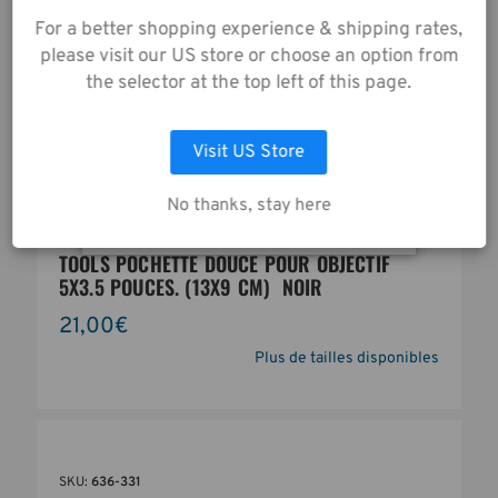
telle que décrite dans
For a better shopping experience & shipping rates,
notre
Avis de
please visit our US store or choose an option from
Confidentialité
.
the selector at the top left of this page.
LAISSEZ MOI CHOISIR
Visit US Store
ACCEPTER TOUS LES COOKIES
No thanks, stay here
TOOLS POCHETTE DOUCE POUR OBJECTIF
5X3.5 POUCES. (13X9 CM)  NOIR
21,00€
Plus de tailles disponibles
SKU:
636-331