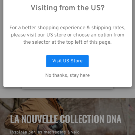
En utilisant notre site
web, vous acceptez la
Visiting from the US?
collecte de données
telle que décrite dans
For a better shopping experience & shipping rates,
notre
Avis de
Tools Pouch 4 pour Cables - Noir
please visit our US store or choose an option from
Confidentialité
.
the selector at the top left of this page.
20,00€
2
LAISSEZ MOI CHOISIR
Visit US Store
ACCEPTER TOUS LES COOKIES
No thanks, stay here
LA NOUVELLE COLLECTION DNA
Inspirée par les messagers à vélo 