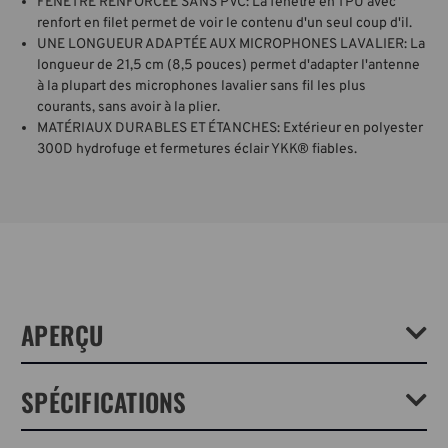
FENÊTRE RENFORCÉE SANS PVC: La fenêtre en TPU avec
renfort en filet permet de voir le contenu d'un seul coup d'il.
UNE LONGUEUR ADAPTÉE AUX MICROPHONES LAVALIER: La
longueur de 21,5 cm (8,5 pouces) permet d'adapter l'antenne
à la plupart des microphones lavalier sans fil les plus
courants, sans avoir à la plier.
MATÉRIAUX DURABLES ET ÉTANCHES: Extérieur en polyester
300D hydrofuge et fermetures éclair YKK® fiables.
APERÇU
L'étui pour Câbles 4 est plus qu'un simple étui à câbles, c'est un
SPÉCIFICATIONS
organisateur à part entière. Elle est suffisamment profonde pour
contenir des chargeurs, des posemètres, des déclencheurs radio, des
adaptateurs de courant et des microphones lavalier, mais elle possède