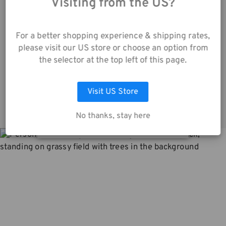
web, vous acceptez la
Visiting from the US?
collecte de données
telle que décrite dans
Tools Porte cartes SD 9 - Bleu
For a better shopping experience & shipping rates,
notre
Avis de
please visit our US store or choose an option from
Confidentialité
.
23,00€
2
the selector at the top left of this page.
LAISSEZ MOI CHOISIR
Visit US Store
ACCEPTER TOUS LES COOKIES
No thanks, stay here
LA NOUVELLE COLLECTION DNA
Inspirée par les messagers à vélo 
courageux de la ville de New York, cette 
collection offre robustesse et 