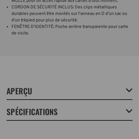
MOLLE pour un accès rapide aux cartes à tout moment.
CORDON DE SÉCURITÉ INCLUS: Des clips métalliques
durables peuvent être montés sur l'anneau en D d'un sac ou
d'un trépied pour plus de sécurité.
FENÊTRE D'IDENTITÉ: Poche arrière transparente pour carte
de visite.
APERÇU
Le porte-cartes mémoire SD 9 peut contenir jusqu'à 9 cartes SD (ou
SPÉCIFICATIONS
Micro SD avec un adaptateur). Il est doté d'un rabat arrière à crochets
et boucles qui se monte sur une ceinture, une bandoulière, un harnais
de sac à dos ou d'autres boucles compatibles MOLLE pour garder les
cartes mémoire à portée de main. Les poches angulaires uniques de
Poids:
0.05lb / 0.02kg
Tenba permettent de retirer rapidement les cartes, et le câble de