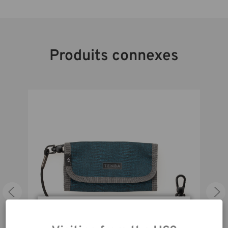
sécurité inclus se connecte à un anneau en D sur un sac ou un trépied
Mesures Extérieures (in):
4.75W x 2.5H x 0.75D in.
pour plus de sécurité. Une pochette transparente à l'arrière permet de
ranger les cartes de visite.
Mesures Extérieures (cm):
12W x 6H x 2D cm
Produits connexes
9 SD Cards (or Micro SD w/
Capacité:
adapter)
En utilisant notre site