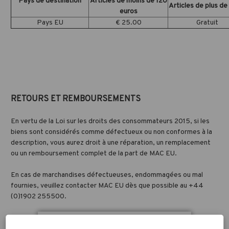
Pays de destination
Articles de moins de 120
Articles de plus de
euros
Pays EU
€ 25.00
Gratuit
RETOURS ET REMBOURSEMENTS
En vertu de la Loi sur les droits des consommateurs 2015, si les
biens sont considérés comme défectueux ou non conformes à la
description, vous aurez droit à une réparation, un remplacement
ou un remboursement complet de la part de MAC EU.
En cas de marchandises défectueuses, endommagées ou mal
fournies, veuillez contacter MAC EU dès que possible au +44
(0)1902 255500.
Dans le cas où les marchandises doivent être retournées parce
qu'elles sont défectueuses ou non conformes à la description, les