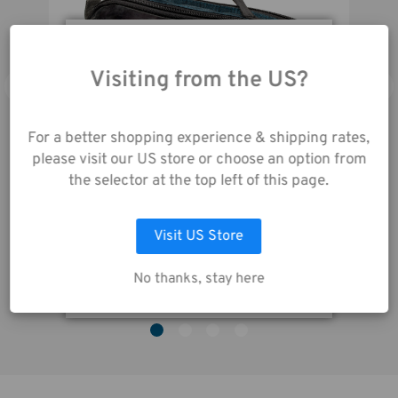
En utilisant notre site
web, vous acceptez la
Visiting from the US?
collecte de données
telle que décrite dans
For a better shopping experience & shipping rates,
notre
Avis de
please visit our US store or choose an option from
Confidentialité
.
the selector at the top left of this page.
Tools Cable Duo 4 - Étui à câbles - Bleu
LAISSEZ MOI CHOISIR
Visit US Store
24,00€
3
ACCEPTER TOUS LES COOKIES
No thanks, stay here