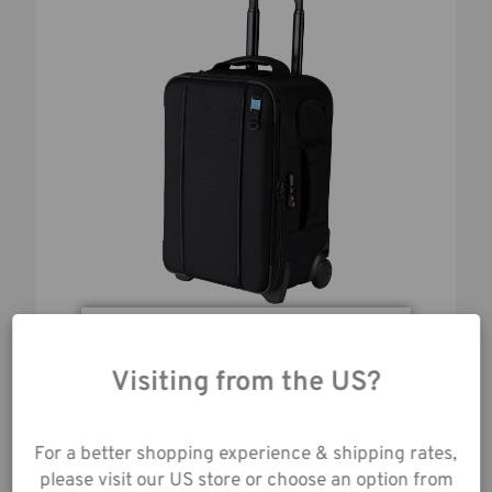
ROADIE AIR CASE ROLLER 21 - NOIR
En utilisant notre site
web, vous acceptez la
Visiting from the US?
Avant :
440,00€
collecte de données
Maintenant :
352,00€
telle que décrite dans
Plus de tailles disponibles
For a better shopping experience & shipping rates,
notre
Avis de
please visit our US store or choose an option from
Confidentialité
.