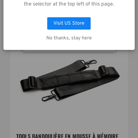
the selector at the top left of this page.
LAISSEZ MOI CHOISIR
SKU:
636-650
Visit US Store
ACCEPTER TOUS LES COOKIES
No thanks, stay here
TOOLS BANDOULIÈRE EN MOUSSE À MÉMOIRE