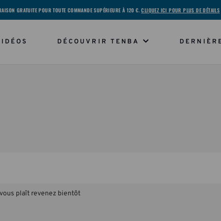
RAISON GRATUITE POUR TOUTE COMMANDE SUPÉRIEURE À 120 €.
CLIQUEZ ICI POUR PLUS DE DÉTAILS
VIDÉOS
DÉCOUVRIR TENBA
DERNIÈR
 vous plaît revenez bientôt