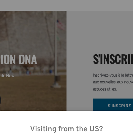
S'INSCRI
TION DNA
Inscrivez-vous à la lett
 de New 
aux nouvelles, aux nouve
astuces utiles.
S'INSCRIRE
Visiting from the US?