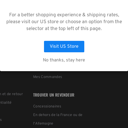
utilisant notre site web, vous acceptez la
lecte de données telle que décrite dans not
For a better shopping experience & shipping rates,
s de Confidentialité
.
please visit our US store or choose an option from the
selector at the top left of this page.
LAISSEZ MOI CHOISIR
ACCEPTER TOUS LES COOKIES
Visit US Store
MON COMPTE
NEWSLETTER
No thanks, stay here
Se connecter
S'inscrire
Mes Commandes
TROUVER UN REVENDEUR
n et de retour
ntialité
Concessionaires
En dehors de la France ou de
s
l'Allemagne