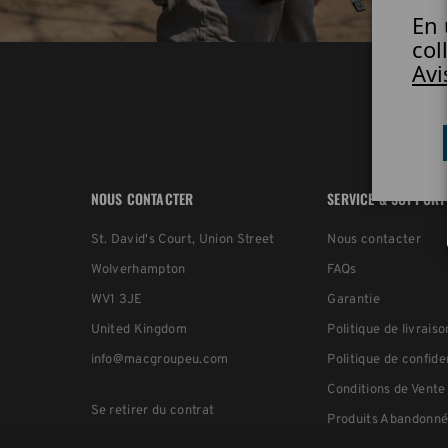
En 
col
Avi
NOUS CONTACTER
SERVICE & SUPPORT
St. David's Court, Union Street
Nous contacter
Wolverhampton
FAQs
WV1 3JE
Garantie
United Kingdom
Politique de livraiso
info@macgroupeu.com
Politique de confide
Conditions de Vente
Se retirer du contrat
Produits Abandonné