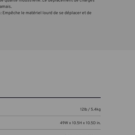
de qualité industrielle: Le déplacement de charges
jamais.
 Empêche le matériel lourd de se déplacer et de
12lb / 5.4kg
49W x 10.5H x 10.5D in.