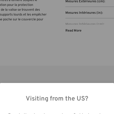
iltres à lumière souples le
Mesures Extérieures (cm):
tion pour la protection
 de la valise se trouvent des
Mesures Intérieures (in):
s supports lourds et les empêcher
une poche sur le couvercle pour
Mesures Intérieures (cm):
Read More
Capacité:
s
Visiting from the US?
utilisant notre site web, vous acceptez la