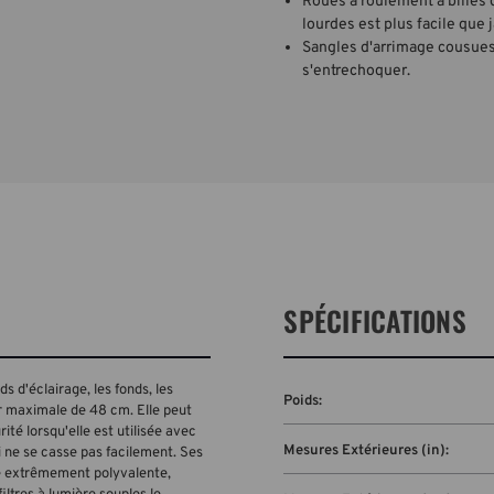
Roues à roulement à billes 
lourdes est plus facile que 
Sangles d'arrimage cousues:
s'entrechoquer.
SPÉCIFICATIONS
ds d'éclairage, les fonds, les
Poids:
r maximale de 48 cm. Elle peut
é lorsqu'elle est utilisée avec
Mesures Extérieures (in):
i ne se casse pas facilement. Ses
tre extrêmement polyvalente,