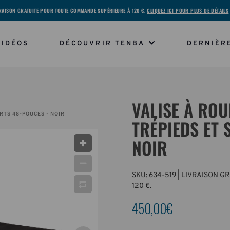
RAISON GRATUITE POUR TOUTE COMMANDE SUPÉRIEURE À 120 €.
CLIQUEZ ICI POUR PLUS DE DÉTAILS
VIDÉOS
DÉCOUVRIR TENBA
DERNIÈR
VALISE À RO
RTS 48-POUCES - NOIR
TRÉPIEDS ET
NOIR
SKU:
634-519
| LIVRAISON G
120 €.
450,00€