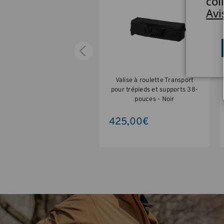
col
Avi
ise Transport Air Case pour
Valise à roulette Transport
ZO écran 24-pouces - Noir
pour trépieds et supports 38-
pouces - Noir
0,00€
425,00€