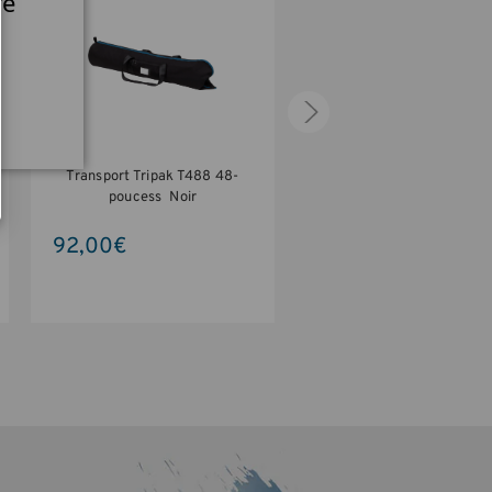
re
Transport Tripak T488 48-
Valise Transport Air Case 
poucess  Noir
EIZO écran 24-pouces - N
92,00€
690,00€