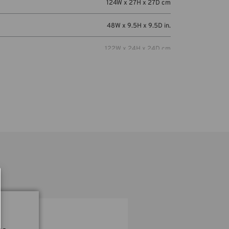
124W x 27H x 27D cm
48W x 9.5H x 9.5D in.
122W x 24H x 24D cm
Tripods, lightstands, umbrellas, collapsible
light modifiers, reflectors & other accessories
up to 48 inches in length