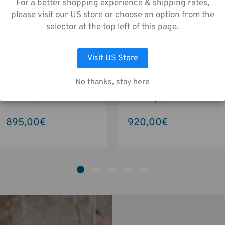
lecte de données telle que décrite dans not
For a better shopping experience & shipping rates,
s de Confidentialité
.
please visit our US store or choose an option from the
selector at the top left of this page.
LAISSEZ MOI CHOISIR
ACCEPTER TOUS LES COOKIES
Visit US Store
Valise à roulettes Transport
Valise à roulettes Transport
No thanks, stay here
Air Case pour Apple iMac 27-
Air Case pour EIZO écran 27-
pouces  Noir
pouces  Noir
895,00€
920,00€