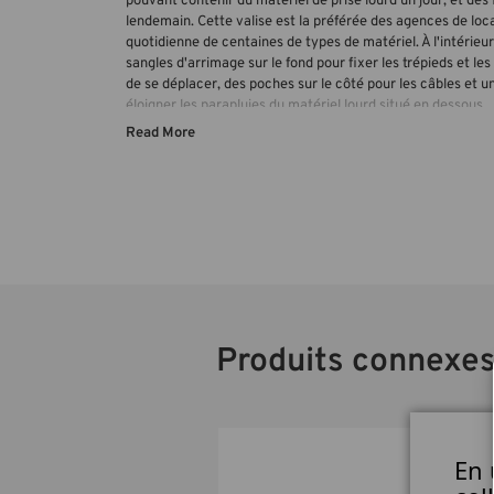
pouvant contenir du matériel de prise lourd un jour, et des f
lendemain. Cette valise est la préférée des agences de loca
quotidienne de centaines de types de matériel. À l'intérieur
sangles d'arrimage sur le fond pour fixer les trépieds et le
de se déplacer, des poches sur le côté pour les câbles et 
éloigner les parapluies du matériel lourd situé en dessous.
Read More
Produits connexe
En 