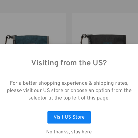
Visiting from the US?
utilisant notre site web, vous acceptez la
lecte de données telle que décrite dans not
Tools Porte cartes SD6+CF6 -
Tools Porte cartes SD6+CF6 -
For a better shopping experience & shipping rates,
Bleu
Noir
s de Confidentialité
.
please visit our US store or choose an option from the
selector at the top left of this page.
30,00€
30,00€
LAISSEZ MOI CHOISIR
ACCEPTER TOUS LES COOKIES
Visit US Store
No thanks, stay here