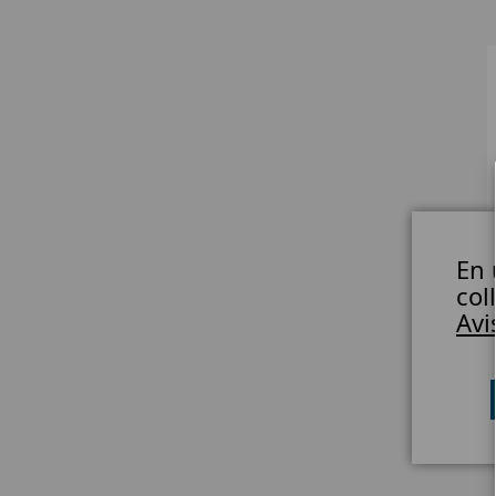
En 
col
Avi