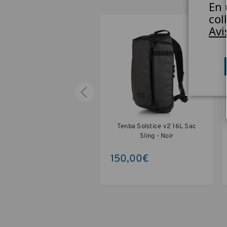
En 
col
Avi
enba Solstice v2 12L Sac
Tenba Solstice v2 16L Sac
Bag - Gris
Sling - Noir
0,00€
150,00€