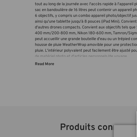
tout au long de la journée avec l'accès rapide à l'appareil 
sac en bandoulière de 16 litres peut contenir un appareil 
6 objectifs, y compris un combo appareil photo/objectif ju
ainsi qu'une tablette jusqu'à 8 pouces (iPad Mini). Convie
d'autres drones compacts. Convient aux objectifs tels q
400 mm/200-800 mm, Nikon 180-600 mm, Tamron/Sigma 
peut accueillir une grande bouteille d'eau ou un trépied c
housse de pluie WeatherWrap amovible pour une protection
pluie. L'intérieur polyvalent peut facilement être ajusté pou
de matériel photo et d'articles personnels/de voyage.
Read More
Produits connexe