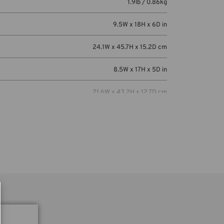
1.9lb / 0.86kg
9.5W x 18H x 6D in
24.1W x 45.7H x 15.2D cm
8.5W x 17H x 5D in
21.6W x 43.2H x 12.7D cm
rdinateur
7.5W x 14H x 0.5D in
rdinateur
19.1W x 35.6H x 1.3D cm
5 ans
Mirrorless or DSLR camera with 4-6 lenses,
including a camera/lens combo up to 17
inches (43 cm) in length, plus a tablet up to 8