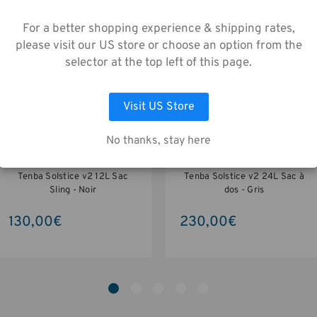
Capacité:
utilisant notre site web, vous acceptez la
lecte de données telle que décrite dans not
For a better shopping experience & shipping rates,
s de Confidentialité
.
please visit our US store or choose an option from the
selector at the top left of this page.
LAISSEZ MOI CHOISIR
ACCEPTER TOUS LES COOKIES
Visit US Store
No thanks, stay here
Tenba Solstice v2 12L Sac
Tenba Solstice v2 24L Sac à
Sling - Noir
dos - Gris
130,00€
230,00€