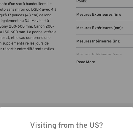
Poids:
photo d'un sac à bandoulière. Le
photo sans miroir ou DSLR avec 4 à
Mesures Extérieures (in):
squ'à 17 pouces (43 cm) de long,
nt également au DJI Mavic et à
ue Sony 200-600 mm, Canon 200-
Mesures Extérieures (cm):
150-600 mm. La poche latérale
ompact, et le sac comprend une
Mesures Intérieures (in):
 supplémentaire les jours de
r répartir entre différents ratios
Mesures Intérieures (cm):
Read More
Les mesures de compartiment o
portable (in):
Les mesures de compartiment o
portable (cm):
Garantie:
s
Visiting from the US?