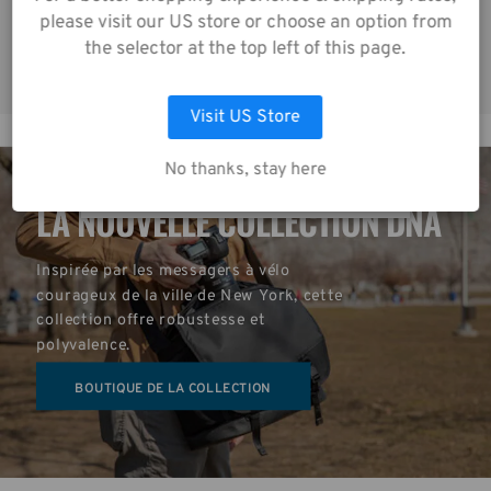
notre
Avis de
please visit our US store or choose an option from
Confidentialité
.
the selector at the top left of this page.
LAISSEZ MOI CHOISIR
Visit US Store
ACCEPTER TOUS LES COOKIES
No thanks, stay here
LA NOUVELLE COLLECTION DNA
Inspirée par les messagers à vélo 
courageux de la ville de New York, cette 
collection offre robustesse et 
polyvalence.
BOUTIQUE DE LA COLLECTION