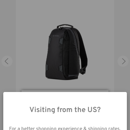
Les mesures de compartiment
7.25W x 9.75H x 0.5D in
ordinateur portable (in):
Les mesures de compartiment
18W x 25H x 1D cm
ordinateur portable (cm):
Mirrorless or DSLR camera with 2-
3 lenses (up to 70-200mm 2.8),
Capacité:
plus an iPad or similar sized 10-inch
tablet. Also fits DJI Mavic and
other compact drones.
Sac Solstice 7L Sling - Noir
En utilisant notre site
web, vous acceptez la
Visiting from the US?
95,00€
1
collecte de données
76,00€
telle que décrite dans
For a better shopping experience & shipping rates,