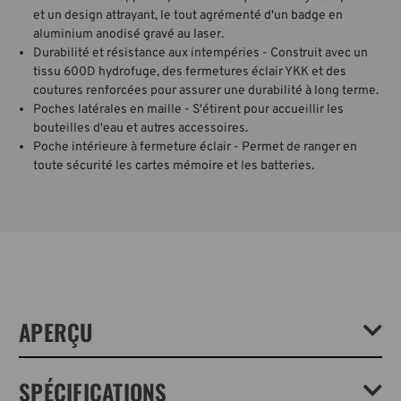
et un design attrayant, le tout agrémenté d'un badge en
aluminium anodisé gravé au laser.
Durabilité et résistance aux intempéries - Construit avec un
tissu 600D hydrofuge, des fermetures éclair YKK et des
coutures renforcées pour assurer une durabilité à long terme.
Poches latérales en maille - S'étirent pour accueillir les
bouteilles d'eau et autres accessoires.
Poche intérieure à fermeture éclair - Permet de ranger en
toute sécurité les cartes mémoire et les batteries.
APERÇU
Les sacs Skyline apportent la philosophie de conception Tenba "Never
SPÉCIFICATIONS
Compromise" à vos aventures quotidiennes. Le sac à bandoulière