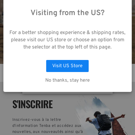
En utilisant notre site
Inspirée par les messagers à vélo 
web, vous acceptez la
Visiting from the US?
courageux de la ville de New York, cette 
collecte de données
collection offre robustesse et 
telle que décrite dans
polyvalence.
For a better shopping experience & shipping rates,
notre
Avis de
please visit our US store or choose an option from
Confidentialité
.
BOUTIQUE DE LA COLLECTION
the selector at the top left of this page.
LAISSEZ MOI CHOISIR
Visit US Store
ACCEPTER TOUS LES COOKIES
No thanks, stay here
S'INSCRIRE
Inscrivez-vous à la lettre 
d'information Tenba et accédez aux 
nouvelles, aux nouveautés ainsi qu'à 