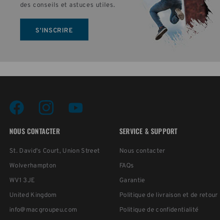
des conseils et astuces utiles.
S'INSCRIRE
NOUS CONTACTER
SERVICE & SUPPORT
St. David's Court, Union Street
Nous contacter
Wolverhampton
FAQs
WV1 3JE
Garantie
United Kingdom
Politique de livraison et de retour
info@macgroupeu.com
Politique de confidentialité