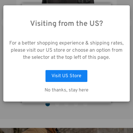
Garantie:
5 ans
En utilisant notre site
web, vous acceptez la
Visiting from the US?
collecte de données
telle que décrite dans
For a better shopping experience & shipping rates,
notre
Avis de
please visit our US store or choose an option from
Confidentialité
.
the selector at the top left of this page.
Tenba Cineluxe v2 Sac à dos 24 - Black
LAISSEZ MOI CHOISIR
369,00€
3
Visit US Store
ACCEPTER TOUS LES COOKIES
No thanks, stay here