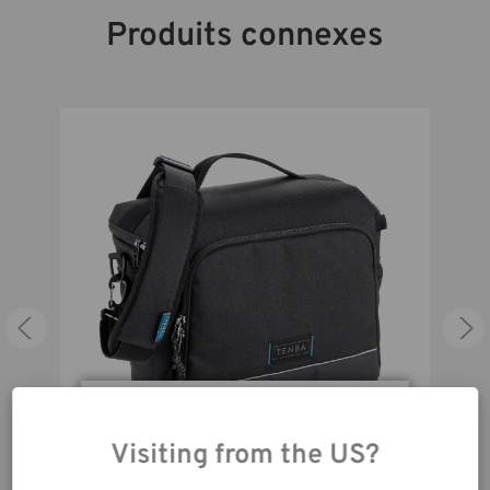
intensif et aux mauvais traitements.
Produits connexes
Mesures Intérieures (in):
12W x 9.5H x 6D in.
Mesures Intérieures (cm):
30W x 24H x 15D in.
1-2 Mirrorless or DSLR cameras
Capacité:
with 4-5 lenses (up to 70-200mm
2.8).
Garantie:
5 Ans
En utilisant notre site
web, vous acceptez la
Visiting from the US?
collecte de données
Skyline v2 Shoulder Bag 13 – Noir