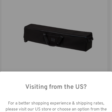
Visiting from the US?
VALISE À ROULETTE TRANSPORT POUR TRÉPIEDS ET
SUPPORTS 48-POUCES - NOIR
utilisant notre site web, vous acceptez la
450,00€
lecte de données telle que décrite dans not
For a better shopping experience & shipping rates,
s de Confidentialité
.
Plus de tailles disponibles
please visit our US store or choose an option from the