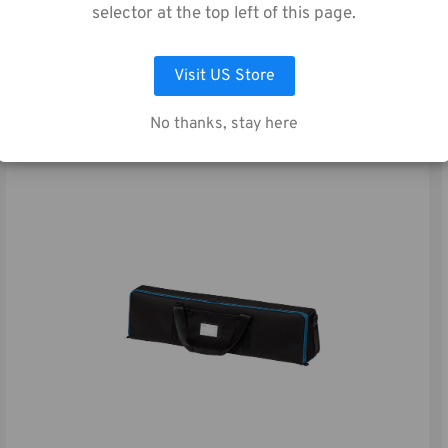
selector at the top left of this page.
LAISSEZ MOI CHOISIR
ACCEPTER TOUS LES COOKIES
Visit US Store
COMPAREZ
SKU:
634-508
No thanks, stay here