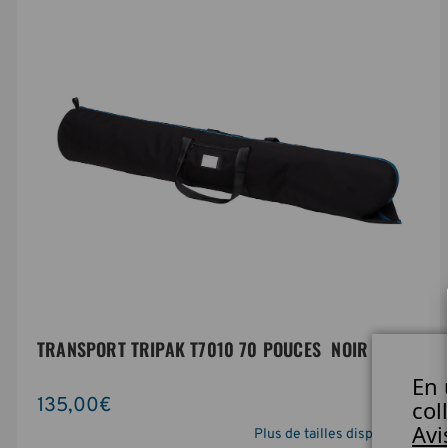
TRANSPORT TRIPAK T7010 70 POUCES  NOIR
En 
135,00€
col
Avi
Plus de tailles disponibles