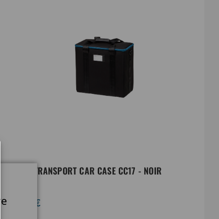
VALISE TRANSPORT CAR CASE CC17 - NOIR
re
197,00€